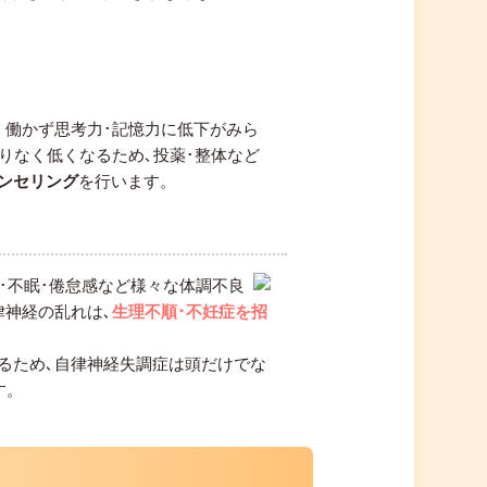
く働かず思考力･記憶力に低下がみら
りなく低くなるため､投薬･整体など
ンセリング
を行います。
い･不眠･倦怠感など様々な体調不良
律神経の乱れは､
生理不順･不妊症を招
るため､自律神経失調症は頭だけでな
す。