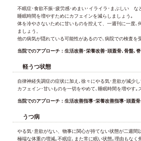
不眠症･食欲不振･疲労感･めまい･イライラ･まぶしい 
睡眠時間を増やすためにカフェインを減らしましょう｡
体を冷やさないために甘いものを控えて、一週刊に一度､
ましょう。
他の病気が隠れている可能性があるので､病院での検査を受
当院でのアプローチ：生活改善･栄養改善･頭蓋骨､骨盤､脊
軽うつ状態
自律神経失調症の症状に加え､徐々にやる気･意欲が減少し
カフェイン･甘いものを一切をやめて､睡眠時間を増やす｡
当院でのアプローチ：生活改善指導･栄養改善指導･頭蓋骨
うつ病
やる気･意欲がない、物事に関心が持てない状態が二週間以
極端な体重の増減｡不眠症､また常に眠い状態｡理由もなく