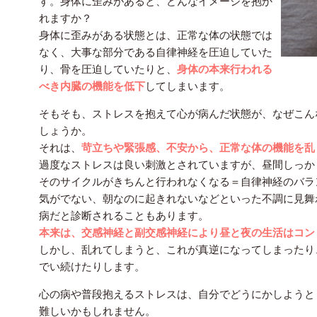
す。身体に歪みがあると、どんなイメージを抱か
れますか？
身体に歪みがある状態とは、正常な体の状態では
なく、大事な部分である自律神経を圧迫していた
り、骨を圧迫していたりと、
身体の本来行われる
べき内臓の機能を低下
してしまいます。
そもそも、ストレスを抱えて心が病んだ状態が、なぜこん
しょうか。
それは、
苛立ちや緊張感、不安から、正常な体の機能を乱
過度なストレスは良い刺激とされていますが、昼間しっか
そのサイクルがきちんと行われなくなる＝自律神経のバラ
気がでない、朝なのに起きれないなどといった不調に見舞
病だと診断されることもあります。
本来は、交感神経と副交感神経により昼と夜の生活はコン
しかし、乱れてしまうと、これが真逆になってしまったり
でい続けたりします。
心の病や普段抱えるストレスは、自分でどうにかしようと
難しいかもしれません。