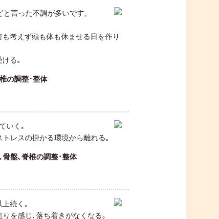
などと言った不調が多いです。
何も考えず頭も体も休ませる日を作り
ける｡
椎の調整･整体
ていく｡
ストレスの掛かる環境から離れる｡
､骨盤､脊椎の調整･整体
上続く｡
焦りを感じ､落ち着きがなくなる｡