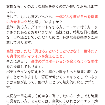
女性なら、そのような願望を多くの方が抱いておられます
よね。
そして、もしも貴方だったら、
一体どんな事が自分を綺麗
にみせるコツ
だと感じていますか？
服装に拘る方、ダイエットをする方、エステに行く方…さ
まざまにあるとおもいますが、当院では、特別な日に素敵
な一日を過ごしていただくために、特別な美容整体をご用
意しております。
当院では、ただ「痩せる」ということではなく、整体によ
り身体のボディラインを変えること。
そこに注目し、
身体のプロポーションを変えるような整体
をご提供しております。
ボディラインを変えると、着たい服をもっと綺麗に着こな
すことが出来ますし、背筋が伸びてシャキッとしているさ
まは自信があって、他の人にとって魅力的に映るはずで
す。
大切な一日を楽しく前向きに過ごしたい方、少しでも綺麗
に見せたい方、そんな方は、当院のくびれとダイエット効