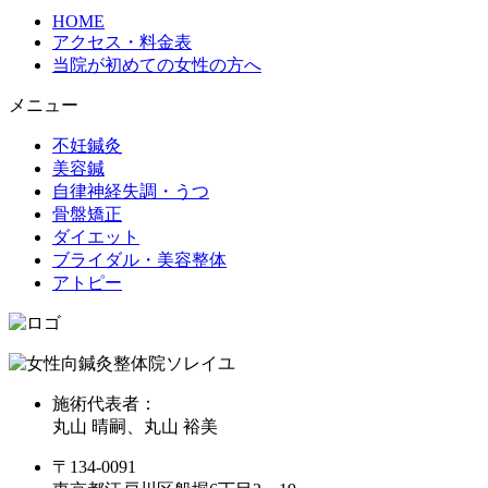
HOME
アクセス・料金表
当院が初めての女性の方へ
メニュー
不妊鍼灸
美容鍼
自律神経失調・うつ
骨盤矯正
ダイエット
ブライダル・美容整体
アトピー
施術代表者：
丸山 晴嗣、丸山 裕美
〒134-0091