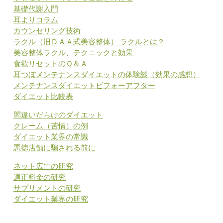
基礎代謝入門
耳よりコラム
カウンセリング技術
ラクル（旧ＤＡＡ式美容整体） ラクルとは？
美容整体ラクル、テクニックと効果
食欲リセットのＱ＆Ａ
耳つぼメンテナンスダイエットの体験談（効果の感想）
メンテナンスダイエットビフォーアフター
ダイエット比較表
間違いだらけのダイエット
クレーム（苦情）の例
ダイエット業界の常識
悪徳店舗に騙される前に
ネット広告の研究
適正料金の研究
サプリメントの研究
ダイエット業界の研究