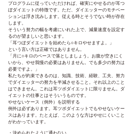
プログラムに従っていただければ、確実にやせるのが耳つ
ぼダイエットの特徴です。ただ、ダイエッターのモチベー
ションは浮き沈みします。従える時とそうでない時が存在
します。
そういう努力の幅を考慮にいれた上で、減量速度を設定す
るのが望ましいと思います。
「耳つぼダイエットを始めたら○キロやせますよ。」
という言い方は正確ではありません。
「月に○キロのペースで落としましょう。お腹が空きにく
いから、やせ我慢の必要はありません。でも多少の努力は
必要ですよ。」
私たちが約束できるのは、知識、技術、経験、工夫、努力
でダイエッターの努力を半減させること。それ以上のこと
はできません。これは耳ツボダイエットに限りません。ダ
イエットの仕事とはそういうものです。
やせないケース（例外）を説明する
例外は必ずあります。耳ツボダイエットでもやせないケー
スはあります。たとえば、このような方はやせにくいこと
がわかっています。
・決められたように通わない