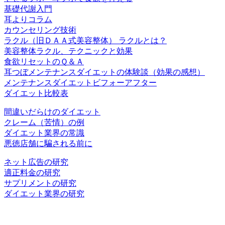
基礎代謝入門
耳よりコラム
カウンセリング技術
ラクル（旧ＤＡＡ式美容整体） ラクルとは？
美容整体ラクル、テクニックと効果
食欲リセットのＱ＆Ａ
耳つぼメンテナンスダイエットの体験談（効果の感想）
メンテナンスダイエットビフォーアフター
ダイエット比較表
間違いだらけのダイエット
クレーム（苦情）の例
ダイエット業界の常識
悪徳店舗に騙される前に
ネット広告の研究
適正料金の研究
サプリメントの研究
ダイエット業界の研究