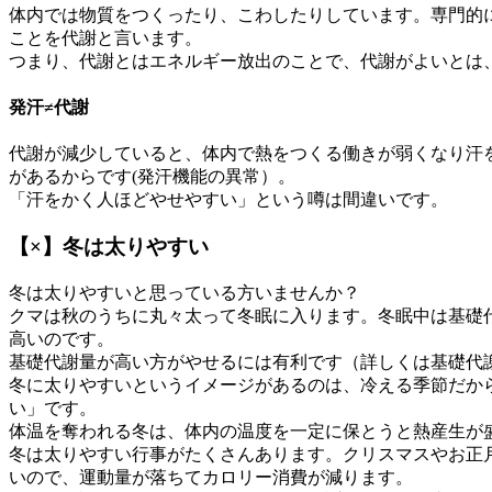
体内では物質をつくったり、こわしたりしています。専門的
ことを代謝と言います。
つまり、代謝とはエネルギー放出のことで、代謝がよいとは
発汗≠代謝
代謝が減少していると、体内で熱をつくる働きが弱くなり汗
があるからです(発汗機能の異常）。
「汗をかく人ほどやせやすい」という噂は間違いです。
【×】冬は太りやすい
冬は太りやすいと思っている方いませんか？
クマは秋のうちに丸々太って冬眠に入ります。冬眠中は基礎
高いのです。
基礎代謝量が高い方がやせるには有利です（詳しくは基礎代
冬に太りやすいというイメージがあるのは、冷える季節だか
い」です。
体温を奪われる冬は、体内の温度を一定に保とうと熱産生が
冬は太りやすい行事がたくさんあります。クリスマスやお正
いので、運動量が落ちてカロリー消費が減ります。