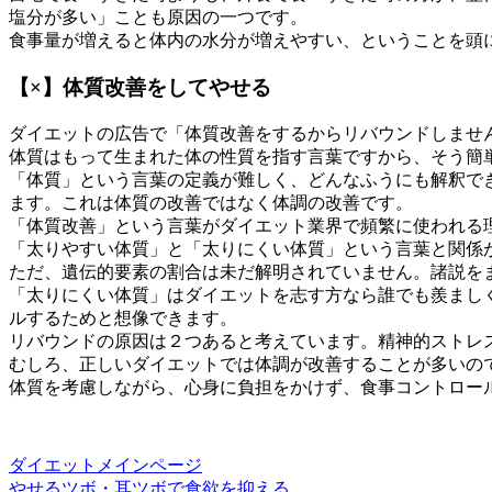
塩分が多い」ことも原因の一つです。
食事量が増えると体内の水分が増えやすい、ということを頭
【×】体質改善をしてやせる
ダイエットの広告で「体質改善をするからリバウンドしませ
体質はもって生まれた体の性質を指す言葉ですから、そう簡
「体質」という言葉の定義が難しく、どんなふうにも解釈で
ます。これは体質の改善ではなく体調の改善です。
「体質改善」という言葉がダイエット業界で頻繁に使われる
「太りやすい体質」と「太りにくい体質」という言葉と関係
ただ、遺伝的要素の割合は未だ解明されていません。諸説をま
「太りにくい体質」はダイエットを志す方なら誰でも羨まし
ルするためと想像できます。
リバウンドの原因は２つあると考えています。精神的ストレ
むしろ、正しいダイエットでは体調が改善することが多いの
体質を考慮しながら、心身に負担をかけず、食事コントロー
ダイエットメインページ
やせるツボ・耳ツボで食欲を抑える