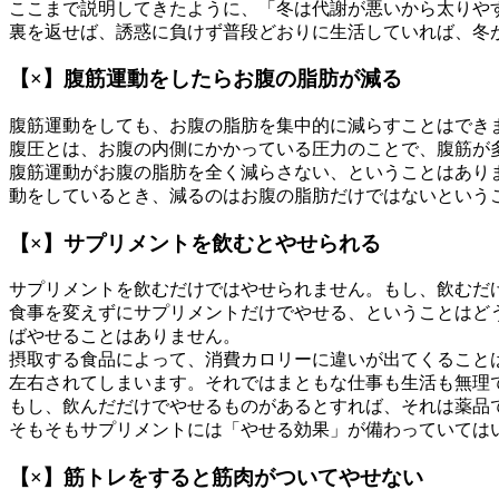
ここまで説明してきたように、「冬は代謝が悪いから太りや
裏を返せば、誘惑に負けず普段どおりに生活していれば、冬
【×】腹筋運動をしたらお腹の脂肪が減る
腹筋運動をしても、お腹の脂肪を集中的に減らすことはでき
腹圧とは、お腹の内側にかかっている圧力のことで、腹筋が
腹筋運動がお腹の脂肪を全く減らさない、ということはあり
動をしているとき、減るのはお腹の脂肪だけではないという
【×】サプリメントを飲むとやせられる
サプリメントを飲むだけではやせられません。もし、飲むだ
食事を変えずにサプリメントだけでやせる、ということはど
ばやせることはありません。
摂取する食品によって、消費カロリーに違いが出てくること
左右されてしまいます。それではまともな仕事も生活も無理
もし、飲んだだけでやせるものがあるとすれば、それは薬品
そもそもサプリメントには「やせる効果」が備わっていては
【×】筋トレをすると筋肉がついてやせない